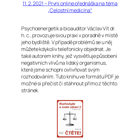
11. 2. 2021 – První online přednáška na téma
„Celostní medicína“
Psychoenergetik a bioauditor Václav Vít dr.
h. c., provozuje svou praxi v poradně v místě
jeho bydliště. V případě problémů se u něj
můžete kdykoliv telefonicky objednat. Je
také autorem knihy, jež vysvětluje působení
negativních vlivů na lidský organismus,
které jsme schopni ovlivňovat svým
rozhodováním. Tuto knihu ve formátu PDF je
možné si přečíst či stáhnout přímo z těchto
stránek.